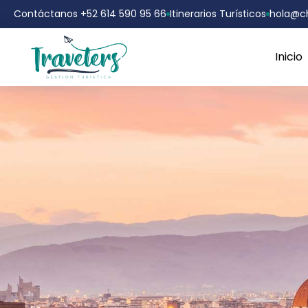
Contáctanos +52 614 590 95 66
Itinerarios Turísticos
hola@ch
Inicio